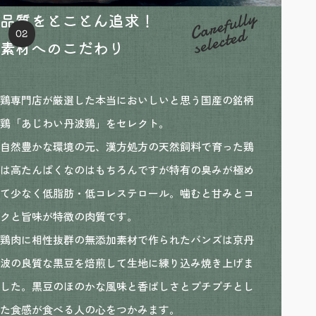
品質をとことん追求！
素材へのこだわり
鶏専門店が厳選した本当においしいと思う
国産の銘柄
鶏「あじわい丹波鶏」をセレクト。
自然豊かな環境の元、漢方処方の天然飼料で育った鶏
は高たんぱくなのはもちろんですが特有の臭みが極め
て少なく低脂肪・低コレステロール。噛むと甘みとコ
クと旨味が特徴の肉質です。
鶏肉に相性抜群の無添加素材で作られたバンズは京丹
波の良質な黒豆を焙煎して生地に練り込み焼き上げま
した。黒豆のほのかな風味と香ばしさとプチプチとし
た食感が食べる人の心をつかみます。