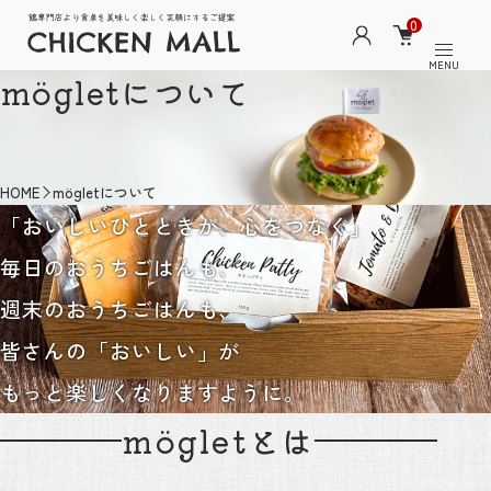
0
MENU
mögletについて
HOME
mögletについて
「おいしいひとときが、心をつなぐ」
毎日のおうちごはんも、
週末のおうちごはんも、
皆さんの「おいしい」が
もっと楽しくなりますように。
mögletとは